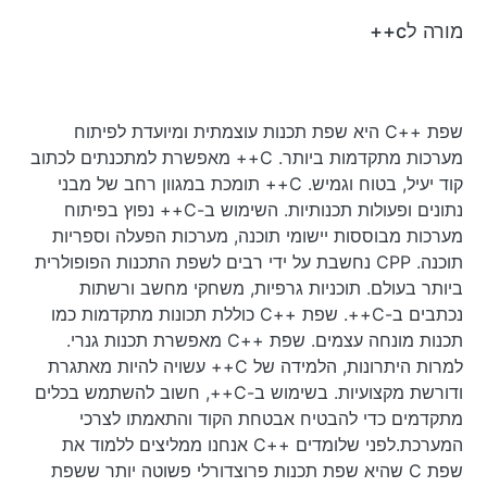
מורה לc++
שפת ++C היא שפת תכנות עוצמתית ומיועדת לפיתוח
מערכות מתקדמות ביותר. C++ מאפשרת למתכנתים לכתוב
קוד יעיל, בטוח וגמיש. C++ תומכת במגוון רחב של מבני
נתונים ופעולות תכנותיות. השימוש ב-C++ נפוץ בפיתוח
מערכות מבוססות יישומי תוכנה, מערכות הפעלה וספריות
תוכנה. CPP נחשבת על ידי רבים לשפת התכנות הפופולרית
ביותר בעולם. תוכניות גרפיות, משחקי מחשב ורשתות
נכתבים ב-C++. שפת ++C כוללת תכונות מתקדמות כמו
תכנות מונחה עצמים. שפת ++C מאפשרת תכנות גנרי.
למרות היתרונות, הלמידה של C++ עשויה להיות מאתגרת
ודורשת מקצועיות. בשימוש ב-C++, חשוב להשתמש בכלים
מתקדמים כדי להבטיח אבטחת הקוד והתאמתו לצרכי
המערכת.לפני שלומדים ++C אנחנו ממליצים ללמוד את
שפת C שהיא שפת תכנות פרוצדורלי פשוטה יותר ששפת