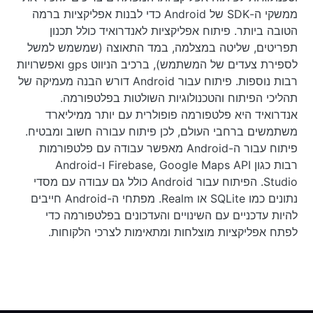
ממשקי ה-SDK של Android כדי לבנות אפליקציות ברמה
הטובה ביותר. פיתוח אפליקציות לאנדרואיד כולל תכנון
תפריטים, שליטה במצלמה, במד התאוצה (שמשמש למשל
לספירת צעדים של המשתמש), ברכיב הניווט gps ואפשרויות
רבות נוספות. פיתוח עבור Android דורש הבנה מעמיקה של
תהליכי הפיתוח והטכנולוגיות השולטות בפלטפורמה.
אנדרואיד היא פלטפורמה פופולרית עם יותר ממיליארד
משתמשים ברחבי העולם, לכן פיתוח עבורה חשוב ומבטיח.
פיתוח עבור ה-Android מאפשר עבודה עם פלטפורמות
רבות כגון Firebase, Google Maps API ו-Android
Studio. הפיתוח עבור Android כולל גם עבודה עם מסדי
נתונים כמו SQLite או Realm. מפתחי ה-Android חייבים
להיות עדכניים עם השינויים והעדכונים בפלטפורמה כדי
לפתח אפליקציות מוצלחות ומתאימות לצרכי הלקוחות.