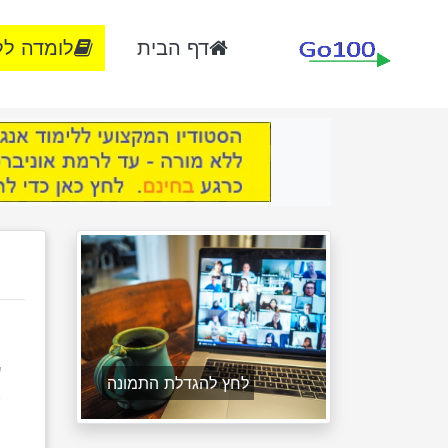
דף הבית
לומדה לל
ל
ע
לחץ להגדלת התמונה
ב
ל
ת