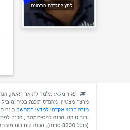
0
לחץ להגדלת התמונה
ק
ם
ם
ת

q
:
s
בודה. מרצה באוניברסיטה בעל תעודת
ומית. עוד פרטים, תעודות, המלצות באתר:
טרוניקה
מורה פרטי אקדמי למדעי המחשב
(כולל 8200 סדנה), הכנה ליחידות מובחרות, הכנה לפיקוד וקצונה, הכנה לקורס טיס.