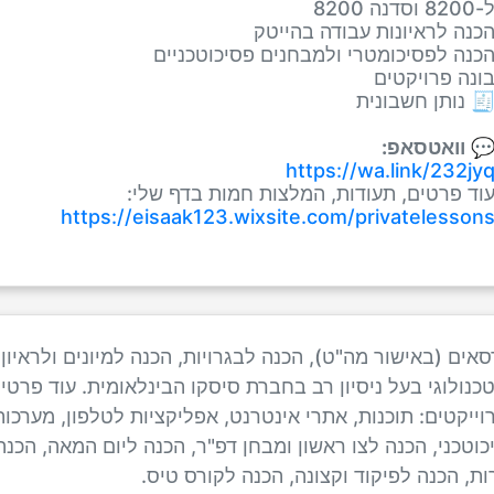
ל-8200 וסדנה 820
הכנה לראיונות עבודה בהייט
הכנה לפסיכומטרי ולמבחנים פסיכוטכניי
בונה פרויקטי
🧾 נותן חשבוני
וואטסאפ:

https://wa.link/232jy
עוד פרטים, תעודות, המלצות חמות בדף שלי
https://eisaak123.wixsite.com/privatelesson
 (באישור מה"ט), הכנה לבגרויות, הכנה למיונים ולראיון ע
 בכיר ומוביל טכנולוגי בעל ניסיון רב בחברת סיסקו הבינלא
 אינטרנט, אפליקציות לטלפון, מערכות תוכנה בשילוב עם אלק