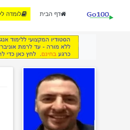
דף הבית
לומדה לל
ו
מ
מ
ה