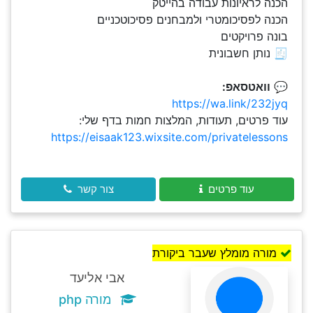
הכנה לראיונות עבודה בהייטק
הכנה לפסיכומטרי ולמבחנים פסיכוטכניים
בונה פרויקטים
🧾 נותן חשבונית
💬
וואטסאפ:
https://wa.link/232jyq
עוד פרטים, תעודות, המלצות חמות בדף שלי:
https://eisaak123.wixsite.com/privatelessons
עוד פרטים
צור קשר
מורה מומלץ שעבר ביקורת
אבי אליעד
מורה php