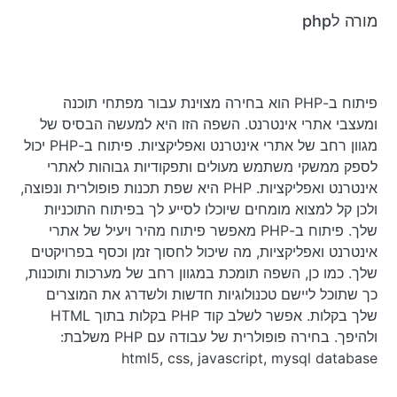
מורה לphp
פיתוח ב-PHP הוא בחירה מצוינת עבור מפתחי תוכנה
ומעצבי אתרי אינטרנט. השפה הזו היא למעשה הבסיס של
מגוון רחב של אתרי אינטרנט ואפליקציות. פיתוח ב-PHP יכול
לספק ממשקי משתמש מעולים ותפקודיות גבוהות לאתרי
אינטרנט ואפליקציות. PHP היא שפת תכנות פופולרית ונפוצה,
ולכן קל למצוא מומחים שיוכלו לסייע לך בפיתוח התוכניות
שלך. פיתוח ב-PHP מאפשר פיתוח מהיר ויעיל של אתרי
אינטרנט ואפליקציות, מה שיכול לחסוך זמן וכסף בפרויקטים
שלך. כמו כן, השפה תומכת במגוון רחב של מערכות ותוכנות,
כך שתוכל ליישם טכנולוגיות חדשות ולשדרג את המוצרים
שלך בקלות. אפשר לשלב קוד PHP בקלות בתוך HTML
ולהיפך. בחירה פופולרית של עבודה עם PHP משלבת:
html5, css, javascript, mysql database