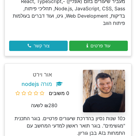
מעביר שיעורים בזום (אונליין) -React, TypeScript,
Node.js, JavaScript, CSS, Sass, תהליכי פיתוח,
בדיקות, Web Development, גיט, ועוד דברים בעולמות
פיתוח הווב
עוד פרטים
צור קשר
אור וירט
מורה nodejs
0 משובים
₪280 לשעה
כ10 שנות נסיון בהדרכת שיעורים פרטיים. בוגר התכנית
"מגשימים". בוגר תואר ראשון למדעי המחשב עם
התמחות בAI בבן גוריון.