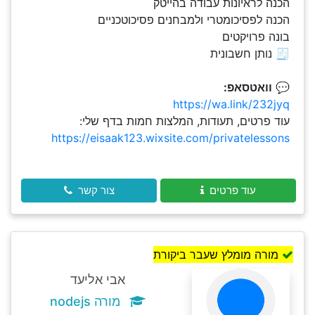
הכנה לראיונות עבודה בהייטק
הכנה לפסיכומטרי ולמבחנים פסיכוטכניים
בונה פרויקטים
🧾 נותן חשבונית
💬
וואטסאפ:
https://wa.link/232jyq
עוד פרטים, תעודות, המלצות חמות בדף שלי:
https://eisaak123.wixsite.com/privatelessons
עוד פרטים
צור קשר
מורה מומלץ שעבר ביקורת
אבי אליעד
מורה nodejs