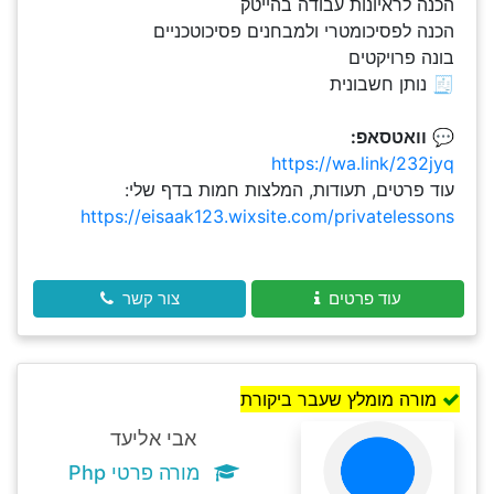
הכנה לראיונות עבודה בהייטק
הכנה לפסיכומטרי ולמבחנים פסיכוטכניים
בונה פרויקטים
🧾 נותן חשבונית
💬
וואטסאפ:
https://wa.link/232jyq
עוד פרטים, תעודות, המלצות חמות בדף שלי:
https://eisaak123.wixsite.com/privatelessons
עוד פרטים
צור קשר
מורה מומלץ שעבר ביקורת
אבי אליעד
מורה פרטי Php