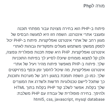
מורה לPhp
פיתוח ב-PHP הוא בחירה מצוינת עבור מפתחי תוכנה
ומעצבי אתרי אינטרנט. השפה הזו היא למעשה הבסיס של
מגוון רחב של אתרי אינטרנט ואפליקציות. פיתוח ב-PHP יכול
לספק ממשקי משתמש מעולים ותפקודיות גבוהות לאתרי
אינטרנט ואפליקציות. PHP היא שפת תכנות פופולרית ונפוצה,
ולכן קל למצוא מומחים שיוכלו לסייע לך בפיתוח התוכניות
שלך. פיתוח ב-PHP מאפשר פיתוח מהיר ויעיל של אתרי
אינטרנט ואפליקציות, מה שיכול לחסוך זמן וכסף בפרויקטים
שלך. כמו כן, השפה תומכת במגוון רחב של מערכות ותוכנות,
כך שתוכל ליישם טכנולוגיות חדשות ולשדרג את המוצרים
שלך בקלות. אפשר לשלב קוד PHP בקלות בתוך HTML
ולהיפך. בחירה פופולרית של עבודה עם PHP משלבת:
html5, css, javascript, mysql database