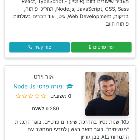
מעביר שיעורים בזום (אונליין) -React, TypeScript,
Node.js, JavaScript, CSS, Sass, תהליכי פיתוח,
בדיקות, Web Development, גיט, ועוד דברים בעולמות
פיתוח הווב
עוד פרטים
צור קשר
אור וירט
מורה פרטי Node Js
0 משובים
₪280 לשעה
כ10 שנות נסיון בהדרכת שיעורים פרטיים. בוגר התכנית
"מגשימים". בוגר תואר ראשון למדעי המחשב עם
התמחות בAI בבן גוריון.