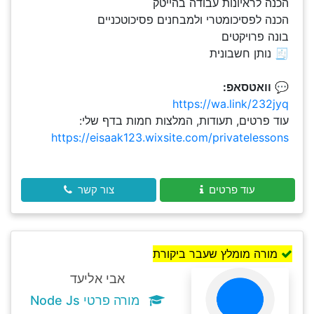
הכנה לראיונות עבודה בהייטק
הכנה לפסיכומטרי ולמבחנים פסיכוטכניים
בונה פרויקטים
🧾 נותן חשבונית
💬
וואטסאפ:
https://wa.link/232jyq
עוד פרטים, תעודות, המלצות חמות בדף שלי:
https://eisaak123.wixsite.com/privatelessons
עוד פרטים
צור קשר
מורה מומלץ שעבר ביקורת
אבי אליעד
מורה פרטי Node Js