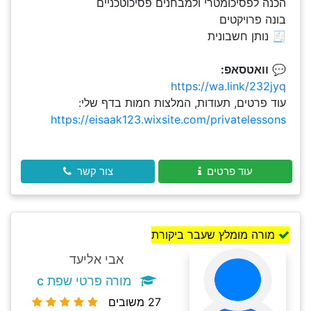
הכנה לפסיכומטרי ולמבחנים פסיכוטכניים
בונה פרויקטים
🧾 נותן חשבונית
💬
וואטסאפ:
https://wa.link/232jyq
עוד פרטים, תעודות, המלצות חמות בדף שלי:
https://eisaak123.wixsite.com/privatelessons
עוד פרטים
צור קשר
מורה מומלץ שעבר ביקורת
אבי אליעד
מורה פרטי שפת c
27 משובים