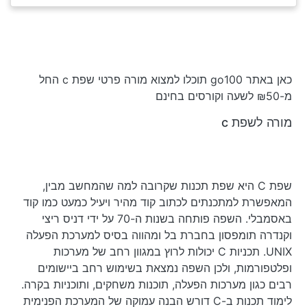
כאן באתר go100 תוכלו למצוא מורה פרטי שפת c החל
מ-₪50 לשעה וקורסים בחינם
מורה לשפת c
שפת C היא שפת תכנות שקרובה למה שהמחשב מבין,
המאפשרת למתכנתים לכתוב קוד מהיר ויעיל כמעט כמו קוד
באסמבלי. השפה פותחה בשנות ה-70 על ידי דניס ריצי
וקנדרה תומפסון בחברת בל ומהווה בסיס למערכת הפעלה
UNIX. תכניות C יכולות לרוץ במגוון רחב של מערכות
ופלטפורמות, ולכן השפה נמצאת בשימוש רחב ביישומים
רבים כגון מערכות הפעלה, תוכנות משחקים, ותוכניות בקרה.
לימוד תכנות ב-C דורש הבנה עמוקה של המערכת הפנימית