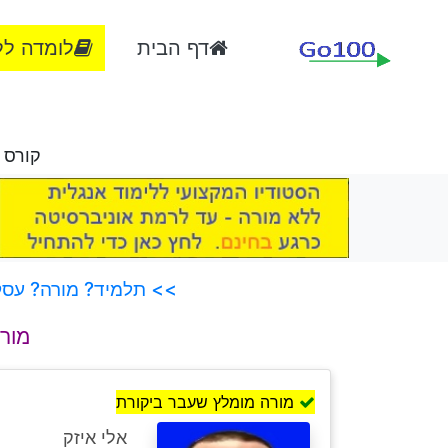
דף הבית
לומדה לל
קורס 
>> תלמיד? מורה? עסק?
מור
מורה מומלץ שעבר ביקורת
אלי איזק