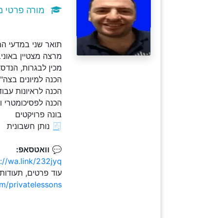
מורה פרטי מ
תואר שני במדעי המחשב .M.Sc וניסיון עשיר 
מרצה מצטיין באוני
מכין לבגרות, הנדס
הכנה למיונים בצה"ל - כו
הכנה לראיונות עבוד
הכנה לפסיכומטרי ו
בונה פרויקטים
🧾 נותן חשבונית
💬
וואטסאפ:
://wa.link/232jyq
עוד פרטים, תעודות
om/privatelessons