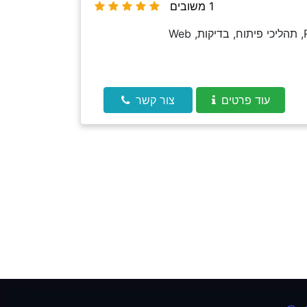
1 משובים
מעביר שיעורים בזום (אונליין) -React, TypeScript, Node.js, JavaScript, CSS, Sass, תהליכי פיתוח, בדיקות, Web
עוד פרטים
צור קשר