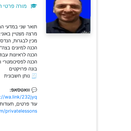
מורה פרטי ה
תואר שני במדעי המחשב .M.Sc וניסיון עשיר 
מרצה מצטיין באוני
מכין לבגרות, הנדס
הכנה למיונים בצה"ל - כו
הכנה לראיונות עבוד
הכנה לפסיכומטרי ו
בונה פרויקטים
🧾 נותן חשבונית
💬
וואטסאפ:
://wa.link/232jyq
עוד פרטים, תעודות
om/privatelessons