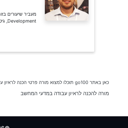
Development, גיט, ועוד דברים בעולמות פיתוח הווב
כאן באתר go100 תוכלו למצוא מורה פרטי הכנה לראיון עבודה במדעי המחשב החל מ-₪50 לשעה וקורסים בחינם
מורה להכנה לראיון עבודה במדעי המחשב