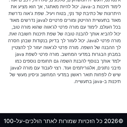
לימוד תיכנות ב-Java יכול להיות מאתגר, אך הוא מציע את
היתרונות של כתיבת קוד נקי, בטוח ויעיל. שפת ג'אוה נדרשת
מאוד בתעשיית ההייטק ומורים פרטיים לjava נדרשים מאוד
בכל העולם. לימוד עם מורה פרטי לג'אווה שהוא מורה טוב,
יכול להביא אותך להבנה טובה של שפת תיכנות חשובה זאת.
מורה פרטי לJava יכול לעזור לך בדיוק בנקודות שבהן חסרה
לך ההבנה של השפה. מורה פרטי לג'אווה יעזור לך להצטיין
במבחן הבגרות במדעי המחשב. מורה פרטי לשפת java
ילמד אותך בנוסף להבנת השפה גם תחומים נוספים כמו
מיבני נתונים, אלגוריתמים ועוד. רצוי לעבוד עם מורה לjava
שיש לו לפחות תואר ראשון במדעי המחשב וניסיון מעשי של
תיכנות ב-java בתעשייה.
©2026 כל הזכויות שמורות לאתר הולכים-על-100