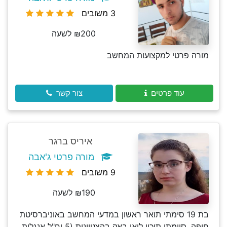
3 משובים
₪200 לשעה
מורה פרטי למקצועות המחשב
עוד פרטים
צור קשר
איריס ברגר
מורה פרטי ג'אבה
9 משובים
₪190 לשעה
בת 19 סימתי תואר ראשון במדעי המחשב באוניברסיטת
חיפה. סיימתי תיכון ליאו באק בהצטיינות (5 יח"ל אנגלית