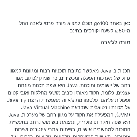
כאן באתר go100 תוכלו למצוא מורה פרטי ג'אבה החל
מ-₪50 לשעה וקורסים בחינם
מורה לג'אבה
תכנות ב-Java מאפשר כתיבת תוכניות רבות ומגוונות למגוון
גדול של מערכות הפעלה ומכשירים, כך שניתן לכתוב מגוון
רחב של יישומים ותוכנות. Java היא שפת תכנות מונחת
עצמים, כלומר, הקוד מאורגן סביב מושגי מחלקות ואובייקטים
ופעולות עליהם. פלטפורמת ג'אווה מאפשרת הרצת קוד Java
על מכונת וירטואלית שנקראת Java Virtual Machine
(JVM), המפעילה את הקוד על מגוון רחב של מערכות. Java
היא שפה חזקה ופופולרית, ונמצאת בשימוש נרחב בתעשיית
התוכנה למחשבים אישיים, בפיתוח אתרי אינטרנט ושירותי
אינטרנט, תעשיית המשחקים, טלפונים, טלויזיות, רכבים ועוד.