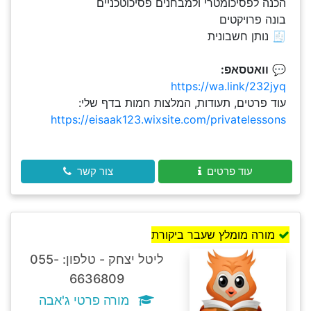
הכנה לפסיכומטרי ולמבחנים פסיכוטכניים
בונה פרויקטים
🧾 נותן חשבונית
💬
וואטסאפ:
https://wa.link/232jyq
עוד פרטים, תעודות, המלצות חמות בדף שלי:
https://eisaak123.wixsite.com/privatelessons
עוד פרטים
צור קשר
מורה מומלץ שעבר ביקורת
ליטל יצחק - טלפון: 055-
6636809
מורה פרטי ג'אבה