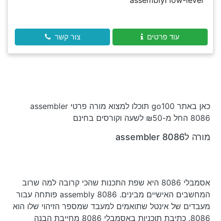
low-level וassembly
עוד פרטים
צור קשר
כאן באתר go100 תוכלו למצוא מורה פרטי assembler
8086 החל מ-₪50 לשעה וקורסים בחינם
מורה לassembler 8086
אסמבלי 8086 היא שפת התכנות שהכי קרובה למה שרוב
המחשבים האישיים מבינים. assembly 8086 פותחה עבור
מעבדים של אינטל שתואמים למעבד שמספר הזיהוי שלו הוא
8086. כתיבת תוכניות באסמבלי 8086 מחייבת הבנה