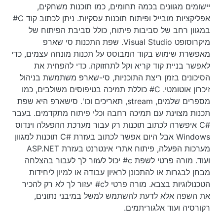
יישומים מגוונים בכמה תחומים, כמו תוכנות משחקים,
אפליקציות מובייל ופיתוח תוכנות עסקיות. ניתן לכתוב קוד C#
במגוון רחב של סביבות פיתוח, כולל סביבת הפיתוח של
מיקרוסופט Visual Studio. שפת התכנות סי שארפ
מאפשרת שימוש בקוד המבוסס על תכנות מונחה עצמים, כדי
לאפשר בניית קוד קריא וקל לתחזוקה. כדי להפחית את
הסיכונים בזמן ריצת התוכניות, סי-שארפ משתמשת בניהול
זיכרון אוטומטי. C# כוללת תמיכה בטיפוסים משולבים, כמו
מספרים שלמים, stream, תאריכים וכו'. סישארפ היא שפת
תכנות מצוינת עם תמיכה רחבה וכלי פיתוח מתקדמים. בעבר
#C איפשרה לכתוב תוכנות רק עבור מערכת ההפעלה וינדוס
Windows אבל היום אפשר לכתוב בעזרת #C תוכנות למגוון
מערכות הפעלה, פיתוח אתרי אינטרנט בעזרת ASP.NET
ועוד. מורה פרטי לשפת c# יכול לעזור לך לעבור בהצלחה
מבחן לבגרות או להתכונן לראיון עבודה או למיון ליחידות
הטכנולוגיות בצבא. מורה פרטי לc# יעזור לך לא רק להכיר
את השפה אלא לדעת להשתמש למשל במיבני נתונים,
רקורסיה ועוד אלגוריתמים.