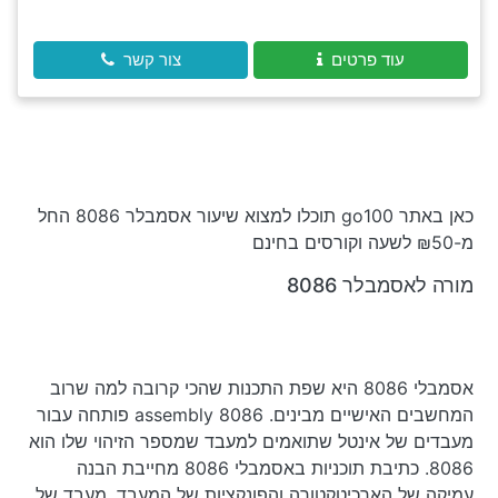
עוד פרטים
צור קשר
כאן באתר go100 תוכלו למצוא שיעור אסמבלר 8086 החל
מ-₪50 לשעה וקורסים בחינם
מורה לאסמבלר 8086
אסמבלי 8086 היא שפת התכנות שהכי קרובה למה שרוב
המחשבים האישיים מבינים. assembly 8086 פותחה עבור
מעבדים של אינטל שתואמים למעבד שמספר הזיהוי שלו הוא
8086. כתיבת תוכניות באסמבלי 8086 מחייבת הבנה
עמיקה של הארכיטקטורה והפונקציות של המעבד. מעבד של