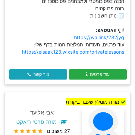
הכנה לפסיכומטרי ולמבחנים פסיכוטכניים
בונה פרויקטים
🧾 נותן חשבונית
💬
וואטסאפ:
https://wa.link/232jyq
עוד פרטים, תעודות, המלצות חמות בדף שלי:
https://eisaak123.wixsite.com/privatelessons
עוד פרטים
צור קשר
מורה מומלץ שעבר ביקורת
אבי אליעד
מורה פרטי ריאקט
27 משובים