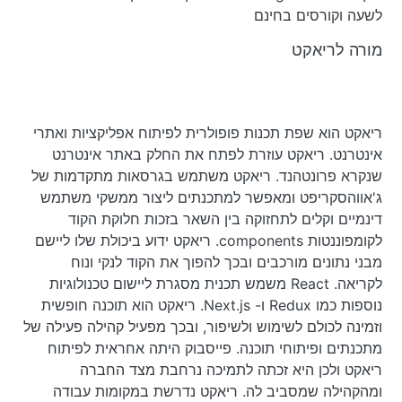
לשעה וקורסים בחינם
מורה לריאקט
ריאקט הוא שפת תכנות פופולרית לפיתוח אפליקציות ואתרי
אינטרנט. ריאקט עוזרת לפתח את החלק באתר אינטרנט
שנקרא פרונטהנד. ריאקט משתמש בגרסאות מתקדמות של
ג'אווהסקריפט ומאפשר למתכנתים ליצור ממשקי משתמש
דינמיים וקלים לתחזוקה בין השאר בזכות חלוקת הקוד
לקומפוננטות components. ריאקט ידוע ביכולת שלו ליישם
מבני נתונים מורכבים ובכך להפוך את הקוד לנקי ונוח
לקריאה. React משמש תכנית מסגרת ליישום טכנולוגיות
נוספות כמו Redux ו- Next.js. ריאקט הוא תוכנה חופשית
וזמינה לכולם לשימוש ולשיפור, ובכך מפעיל קהילה פעילה של
מתכנתים ופיתוחי תוכנה. פייסבוק היתה אחראית לפיתוח
ריאקט ולכן היא זכתה לתמיכה נרחבת מצד החברה
ומהקהילה שמסביב לה. ריאקט נדרשת במקומות עבודה