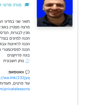
מורה פרטי ק
תואר שני במדעי המחשב .M.Sc וניסיון עשיר 
מרצה מצטיין באוני
מכין לבגרות, הנדס
הכנה למיונים בצה"ל - כו
הכנה לראיונות עבוד
הכנה לפסיכומטרי ו
בונה פרויקטים
🧾 נותן חשבונית
💬
וואטסאפ:
://wa.link/232jyq
עוד פרטים, תעודות
om/privatelessons