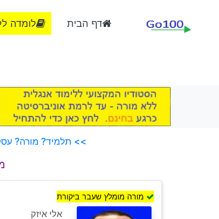
דף הבית
לומדה לל
>> תלמיד? מורה? עסק?
מו
מורה מומלץ שעבר ביקורת
אלי איזק