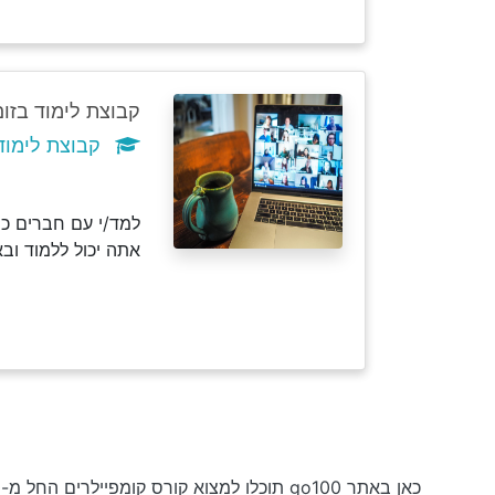
קבוצת לימוד בזום
קבוצת לימוד קומ
למד/י עם חברים כמ
אתה יכול ללמוד וב
כאן באתר go100 תוכלו למצוא קורס קומפיילרים החל מ-₪50 לשעה וקורסים בחינם