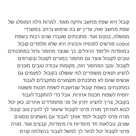
קובול היא שפת מחשב ותיקה מאוד. למרות גילה המופלג של
שפת מחשב זאת, עדיין יש בה שימוש נרחב במשרדי
ממשלה, בנקים ועוד. מתכנתים שעבדו שנים רבות בשפת
cobol פורשים לפנסיה והבעיה היא שלא מלמדים קובול
במוסדות הלימוד הרגילים. כך שנוצר מחסור גדול במתכנתים
טובים לקובול ונוצר גם מחסור במורים לקובול ובקורסים
לקובול. עקב המחסור הזה, מקומות עבודה טובים מוכנים
להציע תנאים משופרים למי ששולט בקובול. לפעמים גם
אנשים שהם לא מתכנתים מקצועיים מתקבלים לעבוד
כמתכנתים בשפת קובול שנחשבת לשפת תכנות פשוטה
יחסית לשפות תכנות אחרות. אבל כדי להתקבל לעבוד
בקובול, צריך להציע יתרון על פני מתמודדים אחרים. כאן יכול
לבוא לעזרתך מורה פרטי לקובול שיעזור לך להבין טוב קובול.
מורה פרטי לקובול ילמד אותך לעבוד עם משתנים מסוגים
שונים, טבלאות חד מימדיות ודו מימדיות, קבצים ועוד. מורה
פרטי לקובול יכול לכזור לך למשל לעבור בהצלחה קורס