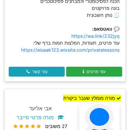
הכנה לפסיכומטרי ולמבחנים פסיכוטכניים
בונה פרויקטים
🧾 נותן חשבונית
💬
וואטסאפ:
https://wa.link/232jyq
עוד פרטים, תעודות, המלצות חמות בדף שלי:
https://eisaak123.wixsite.com/privatelessons
עוד פרטים
צור קשר
מורה מומלץ שעבר ביקורת
אבי אליעד
מורה פרטי סייבר
27 משובים