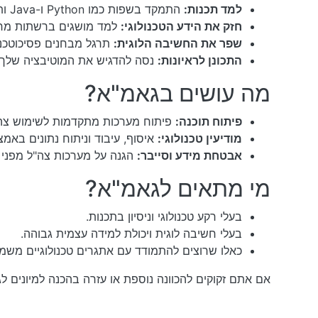
למד תכנות:
התמקד בשפות כמו Python ו-Java ותרגל פתרון בעיות בתרגילים ייעודיים.
חזק את הידע הטכנולוגי:
למד מושגים ברשתות מחשב
שפר את החשיבה הלוגית:
תרגל מבחנים פסיכוטכנ
התכונן לראיונות:
נסה להדגיש את המוטיבציה שלך ו
מה עושים בגאמ"א?
פיתוח תוכנה:
פיתוח מערכות מתקדמות לשימוש צה"
מודיעין טכנולוגי:
איסוף, עיבוד וניתוח נתונים באמצע
אבטחת מידע וסייבר:
הגנה על מערכות צה"ל מפני א
מי מתאים לגאמ"א?
בעלי רקע טכנולוגי וניסיון בתכנות.
בעלי חשיבה לוגית ויכולת למידה עצמית גבוהה.
כאלו שרוצים להתמודד עם אתגרים טכנולוגיים משמע
אם אתם זקוקים להכוונה נוספת או עזרה בהכנה למיונים לגא