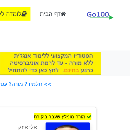
דף הבית
לומדה לל
>> תלמיד? מורה? עסק?
מורה מומלץ שעבר ביקורת
אלי איזק