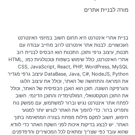
מורה לבניית אתרים
בניית אתרי אינטרנט היא תחום חשוב במיזמי האינטרנט
העכשוויים. לבנות אתר אינטרנט לרוב מחייב עבודה עם
תכנות, עיצוב גרפי ותוכן. התכנות הוא הבסיס לבניית רוב
אתרי האינטרנט, כולל שימוש בשפות וטכנולגיות כמו: HTML,
CSS, JavaScript, React, PHP, WordPress, MySQL
DataBase, Java, C#, NodeJS, Python עיצוב גרפי מגדיר
את המראה והתחושה של האתר, וכולל את עיצוב הלוגו
והגרפיקה השונה. תוכן הוא האבן הבסיסית של האתר, וכולל
את התוכן הטקסטואלי, המולטימדיה והתוכן הדינמי. חשוב
לפתח אתר אינטרנט נגיש וברור למשתמש, עם ממשק נוח
ותפריט ברור. כדי להפוך את האתר לנגיש יותר למנועי
חיפוש, חשוב למקם מילות מפתח בצורה המתאימה בתוך
האתר. יש לבצע בדיקות איכות לפני השקת האתר כדי לוודא
שהוא עובד כפי שצריך ומתאים לכל המכשירים והדפדפנים.