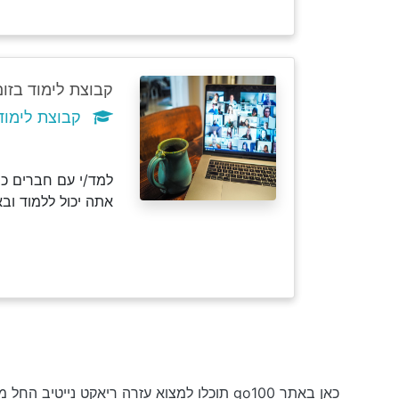
קבוצת לימוד בזום
קבוצת לימוד ריא
למד/י עם חברים כמ
אתה יכול ללמוד וב
כאן באתר go100 תוכלו למצוא עזרה ריאקט נייטיב החל מ-₪50 לשעה וקורסים בחינם