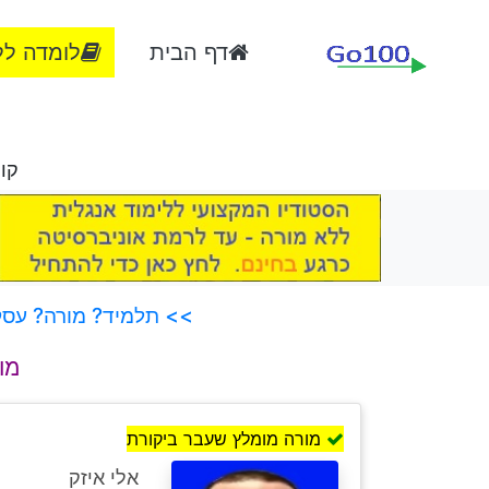
דף הבית
לומדה לל
קור
>> תלמיד? מורה? עסק?
מו
מורה מומלץ שעבר ביקורת
אלי איזק