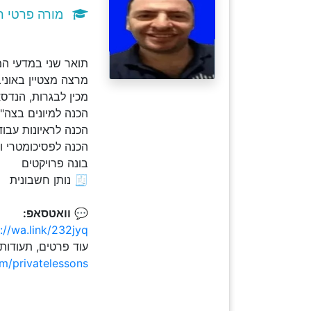
מורה פרטי רי
תואר שני במדעי המחשב .M.Sc וניסיון עשיר 
מרצה מצטיין באוני
מכין לבגרות, הנדס
הכנה למיונים בצה"ל - כו
הכנה לראיונות עבוד
הכנה לפסיכומטרי ו
בונה פרויקטים
🧾 נותן חשבונית
💬
וואטסאפ:
://wa.link/232jyq
עוד פרטים, תעודות
om/privatelessons