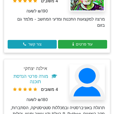
4 משובים
₪190 לשעה
מרצה למקצועות התכנות ומדעי המחשב - מלמד גם
בזום
עוד פרטים
צור קשר
אילנה יצחקי
מורה פרטי הנדסת
תוכנה
4 משובים
₪180 לשעה
תרגלת באוניברסטיה ובמכללות סטטיסטיקה, הסתברות,
חקר ביצועים, R, Python בעלת ידע עשיר ומגוון. יכולות