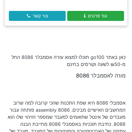
עוד פרטים
צור קשר
כאן באתר go100 תוכלו למצוא עזרה אסמבלר 8086 החל
מ-₪50 לשעה וקורסים בחינם
מורה לאסמבלר 8086
אסמבלי 8086 היא שפת התכנות שהכי קרובה למה שרוב
המחשבים האישיים מבינים. assembly 8086 פותחה עבור
מעבדים של אינטל שתואמים למעבד שמספר הזיהוי שלו הוא
8086. כתיבת תוכניות באסמבלי 8086 מחייבת הבנה
עמיקה של הארכיטקטורה והפונקציות של המעבד. מעבד של