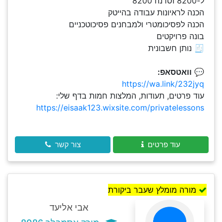
ל-8200 וסדנה 8200
הכנה לראיונות עבודה בהייטק
הכנה לפסיכומטרי ולמבחנים פסיכוטכניים
בונה פרויקטים
🧾 נותן חשבונית
💬
וואטסאפ:
https://wa.link/232jyq
עוד פרטים, תעודות, המלצות חמות בדף שלי:
https://eisaak123.wixsite.com/privatelessons
עוד פרטים
צור קשר
מורה מומלץ שעבר ביקורת
אבי אליעד