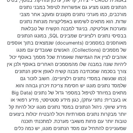
באנגלית CRUD - יצירה, קריאה, עדכון ומחיקה. בנוסף, בסיס
הנתונים מונגו מציע גם אפשרויות לטיפול במבני נתונים
מורכבים, כמו מערכי נתונים מקוננים ומעקב אחר מצבי
שדות. הוא מתאים לשימוש באפליקציות מונחות נתונים
ומערכות אנליטיקה. בניגוד למבנה הקשיח של טבלאות
בבסיסי נתונים רלציוניים שמבינים SQL, במונגו הנתונים
מאוחסנים במסמכים (documents) שנמצאים בתוך אוספים
של מסמכים (Collections). האנשים שעובדים עם מונגו
אוהבים לציין את הגמישות שאומרת שכל מסמך באוסף יכול
ליהיות שונה במבנה שלו מהמסמכים האחרים באוסף ולכן אין
צורך בסכמה שמכתיבה מבנה קשיח לאופן איסון הנתונים
(כמו שנעשה במסדי נתונים רלציוניים). חשוב לזכור גם
שלמסד נתונים מונגו יש חסימת צריכת זיכרון גבוהה והוא
מתאים במיוחד לטיפול במספר גדול של נתונים (Big Data
או בעברית: נתוני עתק), כגון מידע סטטיסטי, מידע רפואי או
מידע שיווקי. ניהול הנתונים במסד נתונים מונגו יכול להיות קל
יותר מבקרות נתונים מסורתיות ויכול להבטיח יכולות ביצועים
טובות יותר עם פחות משאבי מערכת. למתכנתי תוכנה
שמעוניינים להתחיל עם מסד הנתונים מונגו, יש כמה כלים