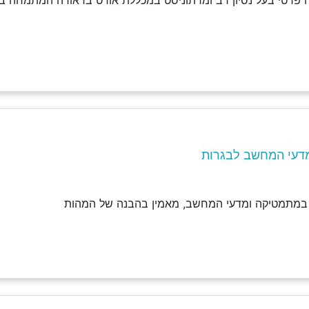
 פרטי בעל נסיון רב ומרתוניסט במכללת אורט בראודה המתמחה בל
דעי המחשב לבגרות
 במתמטיקה ומדעי המחשב, מאמין בהבנה של המהות