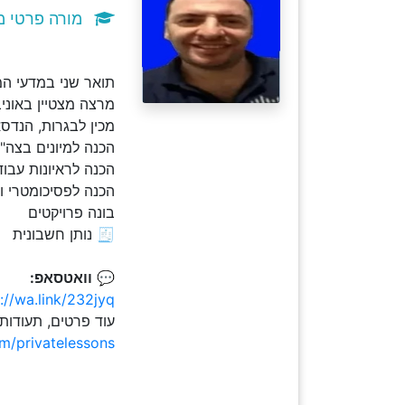
מורה פרטי מ
תואר שני במדעי המחשב .M.Sc וניסיון עשיר 
מרצה מצטיין באוני
מכין לבגרות, הנדס
הכנה למיונים בצה"ל - כו
הכנה לראיונות עבוד
הכנה לפסיכומטרי ו
בונה פרויקטים
🧾 נותן חשבונית
💬
וואטסאפ:
://wa.link/232jyq
עוד פרטים, תעודות
om/privatelessons