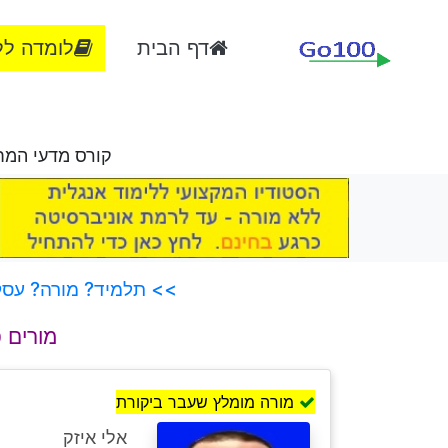
דף הבית
לומדה לל
קורס מדעי המח
>> תלמיד? מורה? עסק?
מורים 
מורה מומלץ שעבר ביקורת
אלי איזק