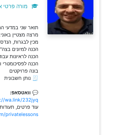
מורה פרטי אסמ
תואר שני במדעי המחשב .M.Sc וניסיון עשיר 
מרצה מצטיין באוני
מכין לבגרות, הנדס
הכנה למיונים בצה"ל - כו
הכנה לראיונות עבוד
הכנה לפסיכומטרי ו
בונה פרויקטים
🧾 נותן חשבונית
💬
וואטסאפ:
://wa.link/232jyq
עוד פרטים, תעודות
om/privatelessons