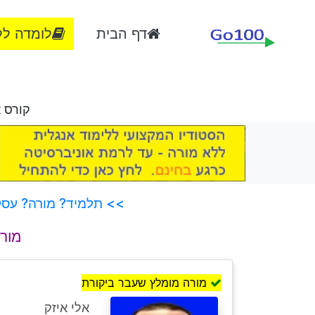
דף הבית
לומדה לל
קורס אסמבלר 8086, שיעו
>> תלמיד? מורה? עסק?
מורי
מורה מומלץ שעבר ביקורת
אלי איזק