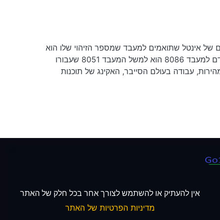
 שרוב המחשבים האישיים מבינים. assembly 8086 פותחה עבור מעבדים של אינטל שתואמים למעבד שמספר הזיהוי שלו הוא
8086. כתיבת תוכניות באסמבלי 8086 מחייבת הבנה עמיקה של הארכיטקטורה והפונקציות של המעבד. מעבד של אינטל שקדם למעבד 8086 הוא למשל המעבד 8051 שעבורו
יעילות ומהירות, עבודה בעולם הסייבר, האקינג של תוכנות
אין להעתיק או להשתמש לצורך אחר בכל חלק של האתר
מדיניות הפרטיות של האתר