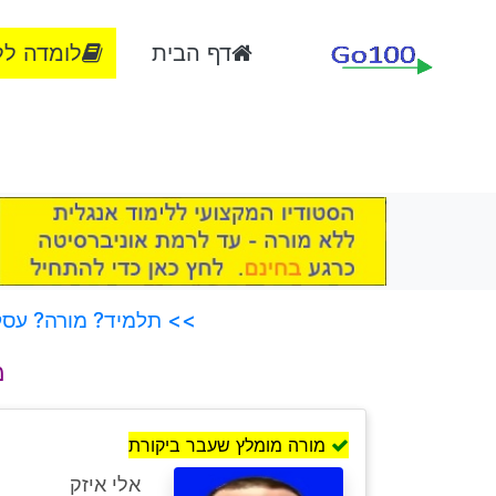
דף הבית
לומדה לל
>> תלמיד? מורה? עסק?
מ
מורה מומלץ שעבר ביקורת
אלי איזק