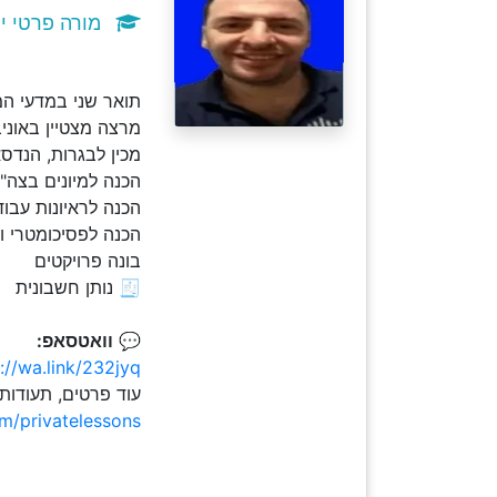
מורה פרטי י
תואר שני במדעי המחשב .M.Sc וניסיון עשיר 
מרצה מצטיין באוני
מכין לבגרות, הנדס
הכנה למיונים בצה"ל - כו
הכנה לראיונות עבוד
הכנה לפסיכומטרי ו
בונה פרויקטים
🧾 נותן חשבונית
💬
וואטסאפ:
://wa.link/232jyq
עוד פרטים, תעודות
om/privatelessons