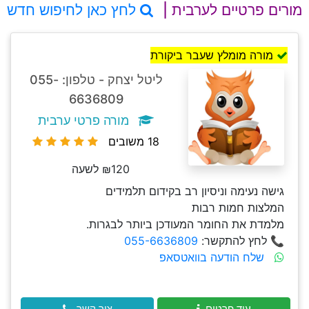
מורים פרטיים לערבית |
לחץ כאן לחיפוש חדש
מורה מומלץ שעבר ביקורת
ליטל יצחק - טלפון: 055-
6636809
מורה פרטי ערבית
18 משובים
₪120 לשעה
גישה נעימה וניסיון רב בקידום תלמידים
המלצות חמות רבות
מלמדת את החומר המעודכן ביותר לבגרות.
📞 לחץ להתקשר:
055-6636809
שלח הודעה בוואטסאפ
עוד פרטים
צור קשר