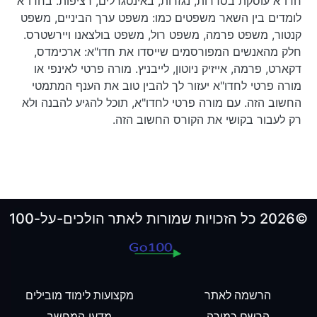
חדו"א עוסקת בסדרות, נגזרות, באינטגרלים, רציפות. בחדו"א
לומדים בין השאר משפטים כמו: משפט ערך הביניים, משפט
קנטור, משפט פרמה, משפט רול, משפט בולצאנו ויירשטרס.
חלק מהאנשים המפורסמים שייסדו את חדו"א: ארכימדס,
דקארט, פרמה, אייזיק ניוטון, לייבניץ. מורה פרטי לאינפי או
מורה פרטי לחדו"א יעזור לך להבין טוב את הענף המתמטי
החשוב הזה. עם מורה פרטי לחדו"א, תוכל להגיע להבנה ולא
רק לעבור בקושי את הקורס החשוב הזה.
©2026 כל הזכויות שמורות לאתר הולכים-על-100
הרשמה לאתר
מקצועות לימוד מובילים
הרשם כמורה
מדעי המחשב