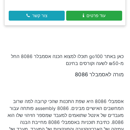
עוד פרטים
צור קשר
כאן באתר go100 תוכלו למצוא הכנה אסמבלר 8086 החל
מ-₪50 לשעה וקורסים בחינם
מורה לאסמבלר 8086
אסמבלי 8086 היא שפת התכנות שהכי קרובה למה שרוב
המחשבים האישיים מבינים. assembly 8086 פותחה עבור
מעבדים של אינטל שתואמים למעבד שמספר הזיהוי שלו הוא
8086. כתיבת תוכניות באסמבלי 8086 מחייבת הבנה
עמיקה של הארכיטקטורה והפונקציות של המעבד. מעבד של