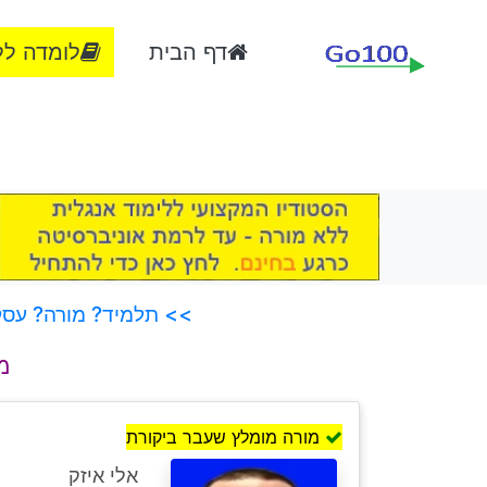
דף הבית
לומדה לל
>> תלמיד? מורה? עסק?
מ
מורה מומלץ שעבר ביקורת
אלי איזק