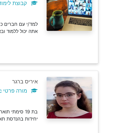
קבוצת לימוד c (נרשמו 2 תלמידי
למד/י עם חברים כמ
אתה יכול ללמוד וב
איריס ברגר
מורה פרטי c
יחידות בהנדסת תוכ