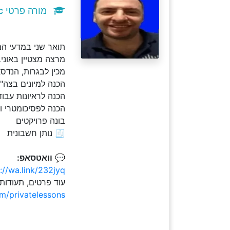
מורה פרטי c
תואר שני במדעי המחשב .M.Sc וניסיון עשיר 
מרצה מצטיין באוני
מכין לבגרות, הנדס
הכנה למיונים בצה"ל - כו
הכנה לראיונות עבוד
הכנה לפסיכומטרי ו
בונה פרויקטים
🧾 נותן חשבונית
💬
וואטסאפ:
://wa.link/232jyq
עוד פרטים, תעודות
om/privatelessons