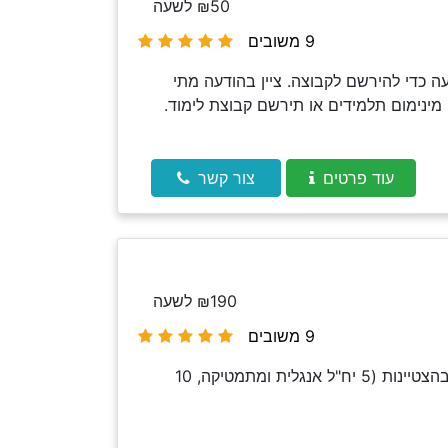
₪50 לשעה
9 משובים
 כדי להירשם לקבוצה. ציין בהודעה מתי
מינימום תלמידים או תירשם קבוצת לימוד.
עוד פרטים
צור קשר
₪190 לשעה
9 משובים
בת 19 סימתי תואר ראשון במדעי המחשב באוניברסיטת חיפה. סיימתי תיכון ליאו באק בהצטיינות (5 יח"ל אנגלית ומתמטיקה, 10