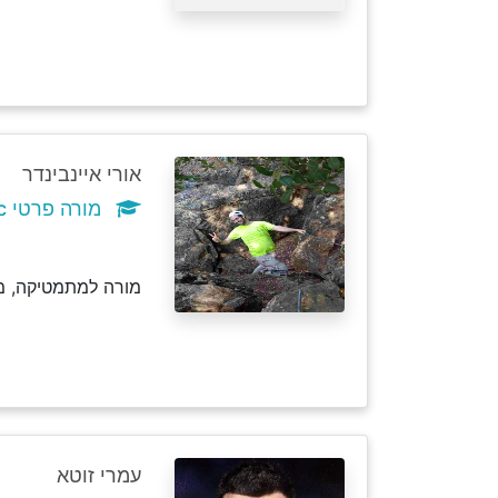
אורי איינבינדר
מורה פרטי c
מורה למתמטיקה, מד
עמרי זוטא